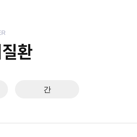
ER
기질환
간